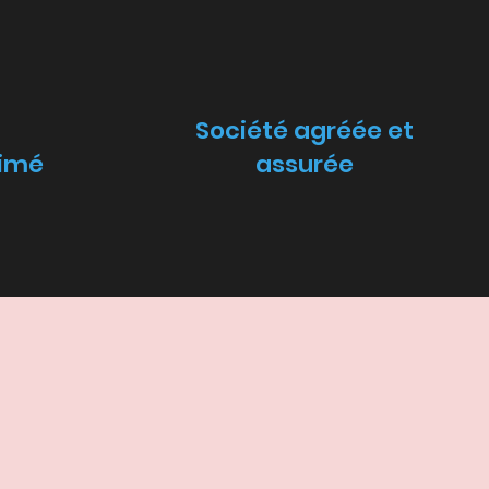
Société agréée et
rimé
assurée