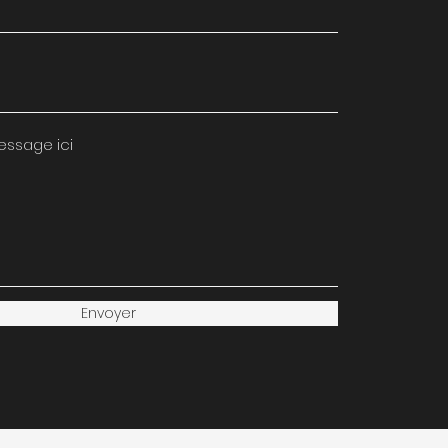
essage ici
Envoyer