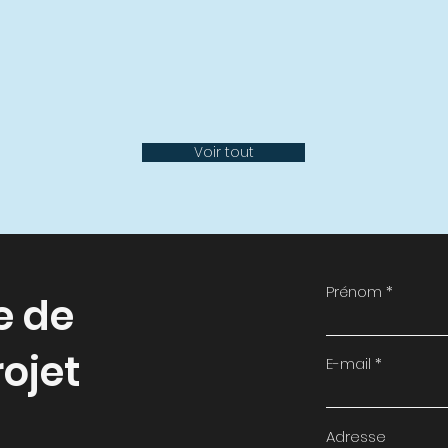
Voir tout
Prénom
e de
ojet
E-mail
Adresse