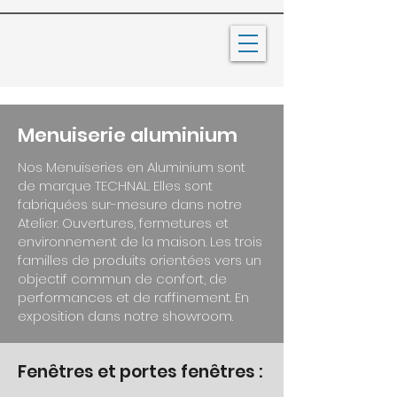
Menuiserie aluminium
Nos Menuiseries en Aluminium sont
de marque TECHNAL. Elles sont
fabriquées sur-mesure dans notre
Atelier. Ouvertures, fermetures et
environnement de la maison. Les trois
familles de produits orientées vers un
objectif commun de confort, de
performances et de raffinement. En
exposition dans notre showroom.
Fenêtres et portes fenêtres :